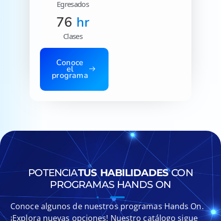
Egresados
76
hr
Clases
Conoce
el
programa
POTENCIA
TUS HABILIDADES
CON
PROGRAMAS HANDS ON​
Conoce algunos de nuestros programas Hands On.
¡Explora nuevas opciones! Nuestro catálogo sigue