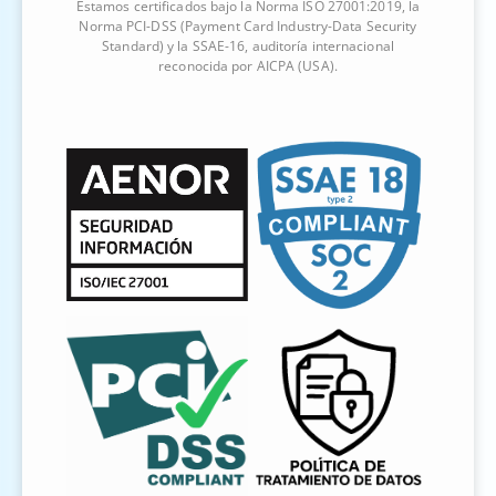
Estamos certificados bajo la Norma ISO 27001:2019, la
Norma PCI-DSS (Payment Card Industry-Data Security
Standard) y la SSAE-16, auditoría internacional
reconocida por AICPA (USA).