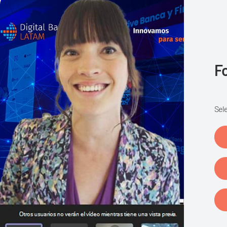
F
Sel