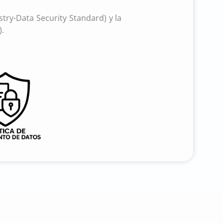
try-Data Security Standard) y la
).