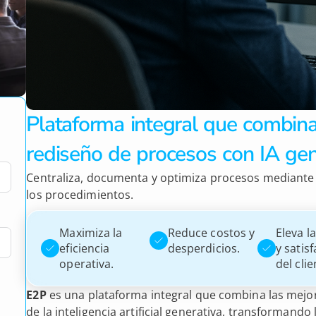
Plataforma integral que combina
rediseño de procesos con IA gen
Centraliza, documenta y optimiza procesos mediante IA
los procedimientos.
Maximiza la
Reduce costos y
Eleva l
eficiencia
desperdicios.
y satis
operativa.
del clie
E2P
es una plataforma integral que combina las mejor
de la inteligencia artificial generativa, transformand