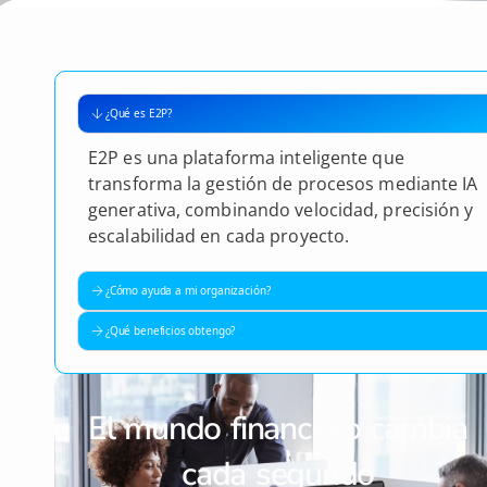
¿Qué es E2P?
E2P es una plataforma inteligente que
transforma la gestión de procesos mediante IA
generativa, combinando velocidad, precisión y
escalabilidad en cada proyecto.
¿Cómo ayuda a mi organización?
¿Qué beneficios obtengo?
El mundo financiero cambia
cada segundo