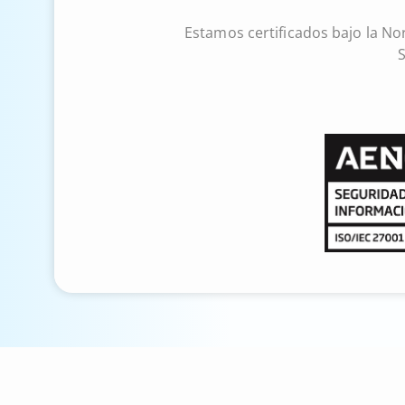
Estamos certificados bajo la No
S