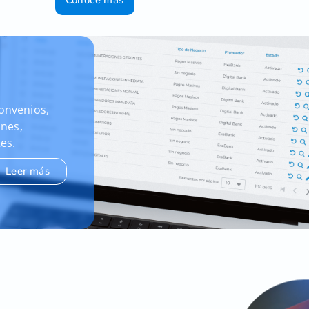
onvenios,
ones,
tes.
Leer más