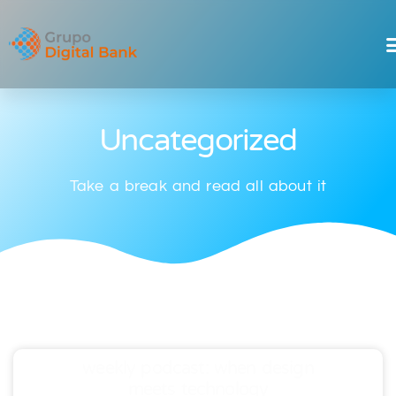
Uncategorized
Take a break and read all about it
weekly podcast: when design
meets technology