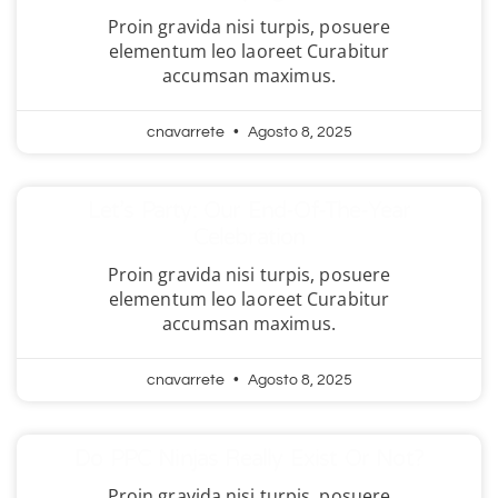
Proin gravida nisi turpis, posuere
elementum leo laoreet Curabitur
accumsan maximus.
cnavarrete
Agosto 8, 2025
Let’s Party: Our End-Of-The-Year
Celebration
Proin gravida nisi turpis, posuere
elementum leo laoreet Curabitur
accumsan maximus.
cnavarrete
Agosto 8, 2025
Do PPC Ninjas Really Exist Or Not?
Proin gravida nisi turpis, posuere