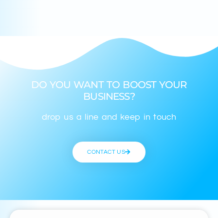
DO YOU WANT TO BOOST YOUR
BUSINESS?
drop us a line and keep in touch
CONTACT US